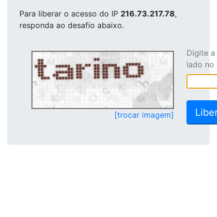
Para liberar o acesso
do IP
216.73.217.78
,
responda ao desafio abaixo.
Digite 
lado no
[trocar imagem]