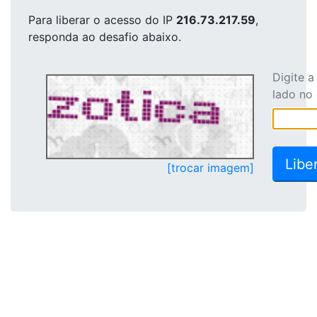
Para liberar o acesso
do IP
216.73.217.59
,
responda ao desafio abaixo.
Digite 
lado no
[trocar imagem]