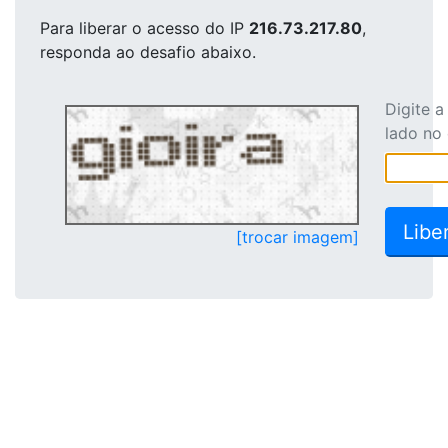
Para liberar o acesso
do IP
216.73.217.80
,
responda ao desafio abaixo.
Digite 
lado no
[trocar imagem]