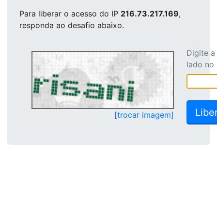
Para liberar o acesso
do IP
216.73.217.169
,
responda ao desafio abaixo.
Digite 
lado no
[trocar imagem]