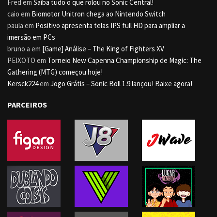
Fred
em
Saiba tudo o que rolou no Sonic Central!
caio
em
Biomotor Unitron chega ao Nintendo Switch
paula
em
Positivo apresenta telas IPS full HD para ampliar a
imersão em PCs
bruno a
em
[Game] Análise – The King of Fighters XV
PEIXOTO
em
Torneio New Capenna Championship de Magic: The
Gathering (MTG) começou hoje!
Kersck224
em
Jogo Grátis – Sonic Boll 1.9 lançou! Baixe agora!
PARCEIROS