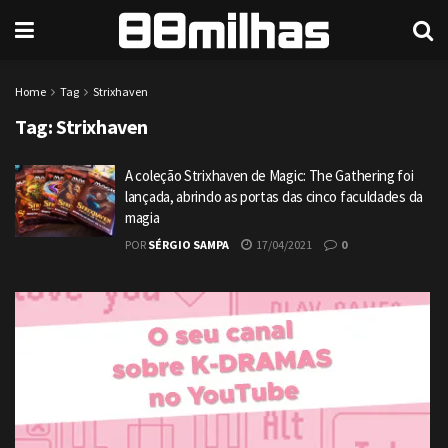
Home
Tag
Strixhaven
Tag:
Strixhaven
A coleção Strixhaven de Magic: The Gathering foi
lançada, abrindo as portas das cinco faculdades da
magia
POR
SÉRGIO SAMPA
17/04/2021
0