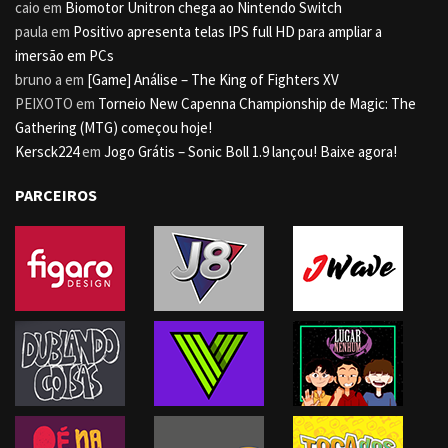
caio
em
Biomotor Unitron chega ao Nintendo Switch
paula
em
Positivo apresenta telas IPS full HD para ampliar a
imersão em PCs
bruno a
em
[Game] Análise – The King of Fighters XV
PEIXOTO
em
Torneio New Capenna Championship de Magic: The
Gathering (MTG) começou hoje!
Kersck224
em
Jogo Grátis – Sonic Boll 1.9 lançou! Baixe agora!
PARCEIROS