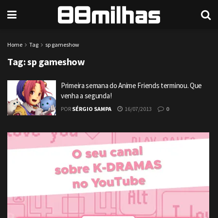
Home
Tag
sp gameshow
Tag:
sp gameshow
Primeira semana do Anime Friends terminou. Que
venha a segunda!
POR
SÉRGIO SAMPA
16/07/2013
0