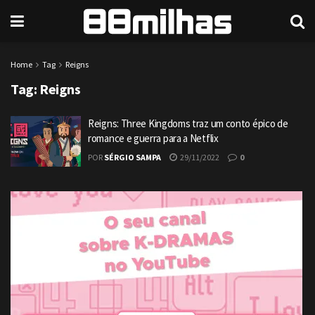
Home
Tag
Reigns
Tag:
Reigns
Reigns: Three Kingdoms traz um conto épico de
romance e guerra para a Netflix
POR
SÉRGIO SAMPA
29/11/2022
0