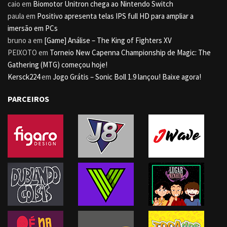
caio
em
Biomotor Unitron chega ao Nintendo Switch
paula
em
Positivo apresenta telas IPS full HD para ampliar a
imersão em PCs
bruno a
em
[Game] Análise – The King of Fighters XV
PEIXOTO
em
Torneio New Capenna Championship de Magic: The
Gathering (MTG) começou hoje!
Kersck224
em
Jogo Grátis – Sonic Boll 1.9 lançou! Baixe agora!
PARCEIROS