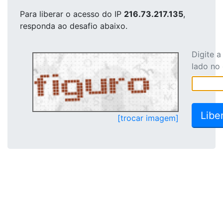
Para liberar o acesso
do IP
216.73.217.135
,
responda ao desafio abaixo.
Digite 
lado no
[trocar imagem]