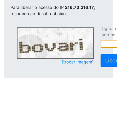
Para liberar o acesso
do IP
216.73.216.17
,
responda ao desafio abaixo.
Digite 
lado no
[trocar imagem]