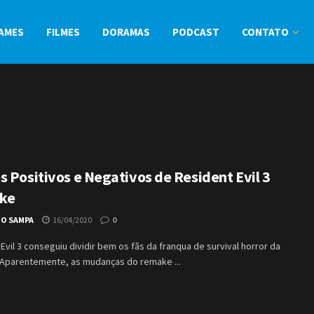
AMES
FILMES
DORAMAS
PODCAST
CONTATO
s Positivos e Negativos de Resident Evil 3
ke
IO SAMPA
16/04/2020
0
Evil 3 conseguiu dividir bem os fãs da franqua de survival horror da
Aparentemente, as mudanças do remake ...