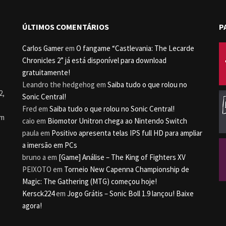
ÚLTIMOS COMENTÁRIOS
P
Carlos Gamer
em
O fangame “Castlevania: The Lecarde
Chronicles 2” já está disponível para download
gratuitamente!
Leandro the hedgehog
em
Saiba tudo o que rolou no
2,
Sonic Central!
Fred
em
Saiba tudo o que rolou no Sonic Central!
um
caio
em
Biomotor Unitron chega ao Nintendo Switch
paula
em
Positivo apresenta telas IPS full HD para ampliar
a imersão em PCs
bruno a
em
[Game] Análise – The King of Fighters XV
PEIXOTO
em
Torneio New Capenna Championship de
Magic: The Gathering (MTG) começou hoje!
Kersck224
em
Jogo Grátis – Sonic Boll 1.9 lançou! Baixe
agora!