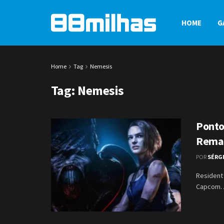
HOME
G
Home
Tag
Nemesis
Tag:
Nemesis
Ponto
Rema
POR
SÉRG
Resident 
Capcom. 