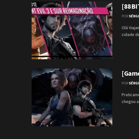
[88BI
POR
SÉRG
Olá Viaj
cidade d
[Game]
POR
SÉRG
Praticam
chegou a 