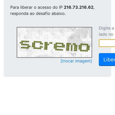
Para liberar o acesso
do IP
216.73.216.62
,
responda ao desafio abaixo.
Digite 
lado no
[trocar imagem]