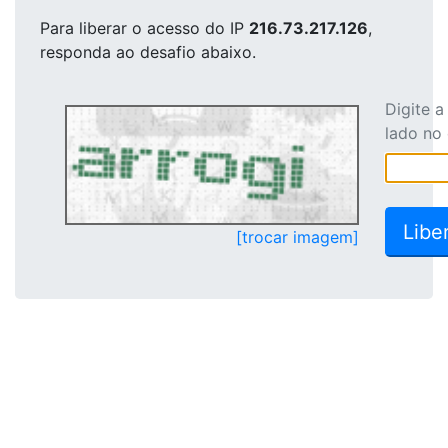
Para liberar o acesso
do IP
216.73.217.126
,
responda ao desafio abaixo.
Digite 
lado no
[trocar imagem]