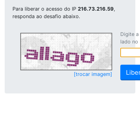
Para liberar o acesso
do IP
216.73.216.59
,
responda ao desafio abaixo.
Digite 
lado no
[trocar imagem]