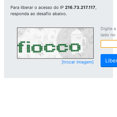
Para liberar o acesso
do IP
216.73.217.117
,
responda ao desafio abaixo.
Digite 
lado no
[trocar imagem]