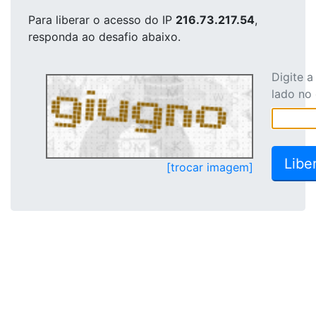
Para liberar o acesso
do IP
216.73.217.54
,
responda ao desafio abaixo.
Digite 
lado no
[trocar imagem]