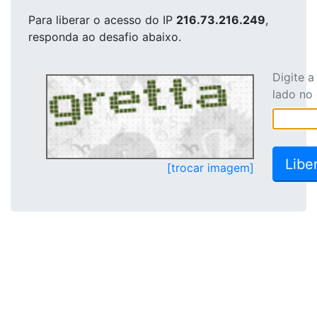
Para liberar o acesso
do IP
216.73.216.249
,
responda ao desafio abaixo.
Digite 
lado no
[trocar imagem]