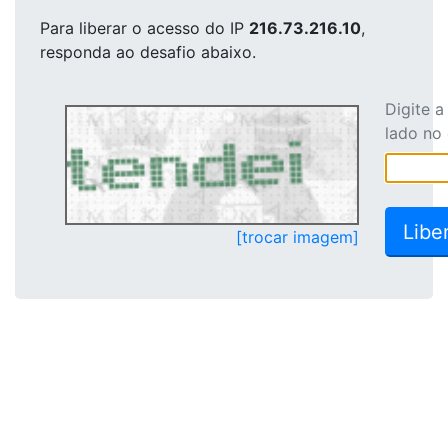
Para liberar o acesso
do IP
216.73.216.10
,
responda ao desafio abaixo.
Digite 
lado no
[trocar imagem]