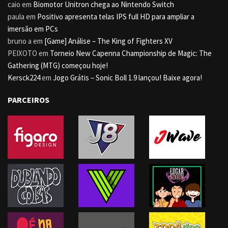
caio
em
Biomotor Unitron chega ao Nintendo Switch
paula
em
Positivo apresenta telas IPS full HD para ampliar a
imersão em PCs
bruno a
em
[Game] Análise – The King of Fighters XV
PEIXOTO
em
Torneio New Capenna Championship de Magic: The
Gathering (MTG) começou hoje!
Kersck224
em
Jogo Grátis – Sonic Boll 1.9 lançou! Baixe agora!
PARCEIROS