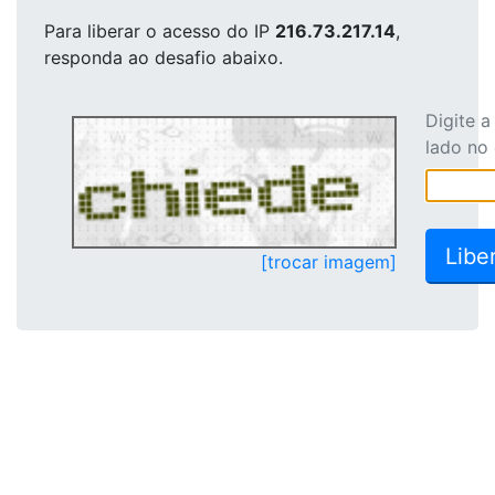
Para liberar o acesso
do IP
216.73.217.14
,
responda ao desafio abaixo.
Digite 
lado no
[trocar imagem]