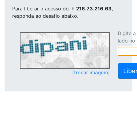
Para liberar o acesso
do IP
216.73.216.63
,
responda ao desafio abaixo.
Digite 
lado no
[trocar imagem]