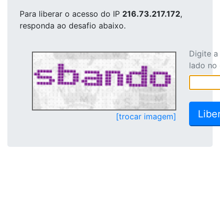
Para liberar o acesso
do IP
216.73.217.172
,
responda ao desafio abaixo.
Digite 
lado no
[trocar imagem]