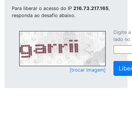
Para liberar o acesso
do IP
216.73.217.165
,
responda ao desafio abaixo.
Digite 
lado no
[trocar imagem]