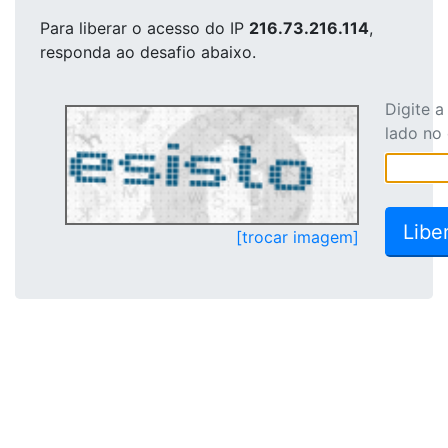
Para liberar o acesso
do IP
216.73.216.114
,
responda ao desafio abaixo.
Digite 
lado no
[trocar imagem]