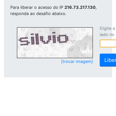
Para liberar o acesso
do IP
216.73.217.130
,
responda ao desafio abaixo.
Digite 
lado no
[trocar imagem]