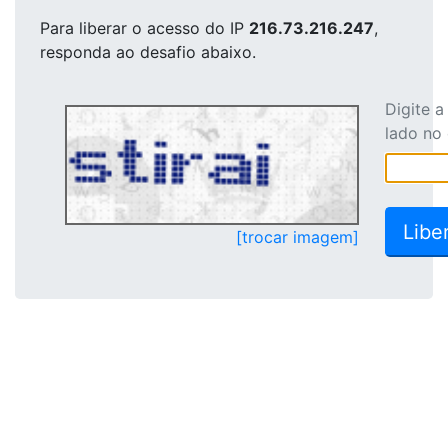
Para liberar o acesso
do IP
216.73.216.247
,
responda ao desafio abaixo.
Digite 
lado no
[trocar imagem]