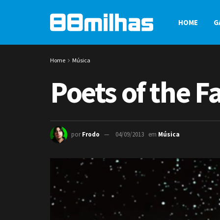
HOME
G
Home
Música
Poets of the F
por
Frodo
04/09/2013
em
Música