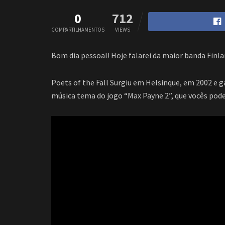
0
712
COMPARTILHAMENTOS
VIEWS
Bom dia pessoal! Hoje falarei da maior banda Finla
Poets of the Fall Surgiu em Helsinque, em 2002 e 
música tema do jogo “Max Payne 2”, que vocês pod