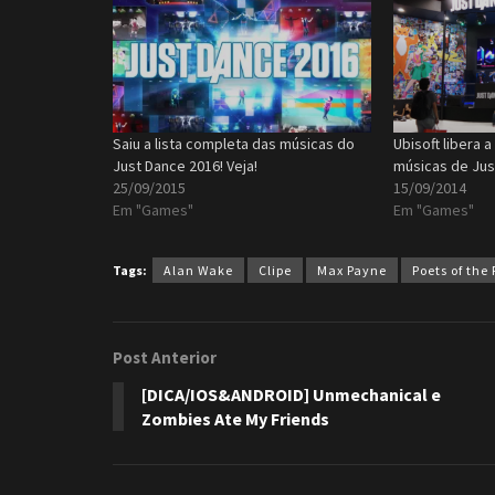
Saiu a lista completa das músicas do
Ubisoft libera 
Just Dance 2016! Veja!
músicas de Jus
25/09/2015
15/09/2014
Em "Games"
Em "Games"
Tags:
Alan Wake
Clipe
Max Payne
Poets of the 
Post Anterior
[DICA/IOS&ANDROID] Unmechanical e
Zombies Ate My Friends