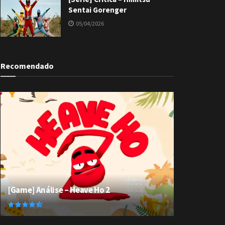
Sentai Gorenger
05/04/2026
Recomendado
[Game] Análise – Heave Ho 2