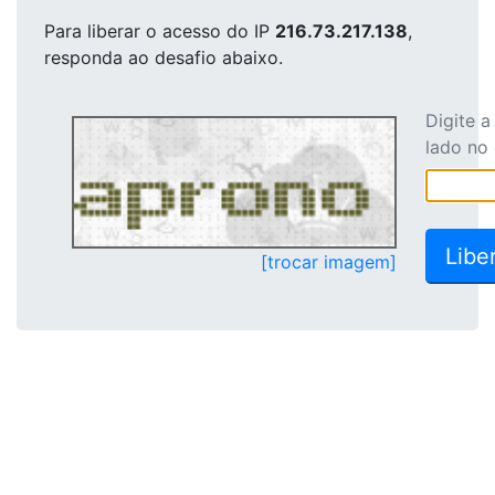
Para liberar o acesso
do IP
216.73.217.138
,
responda ao desafio abaixo.
Digite 
lado no
[trocar imagem]