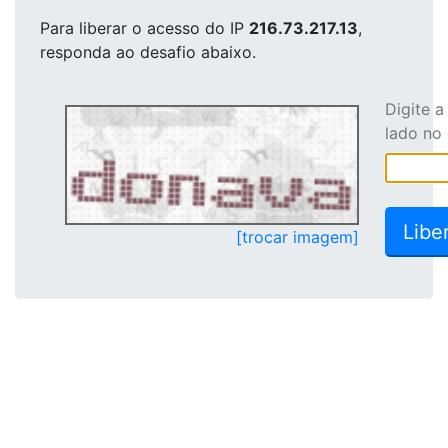
Para liberar o acesso
do IP
216.73.217.13
,
responda ao desafio abaixo.
Digite 
lado no
[trocar imagem]