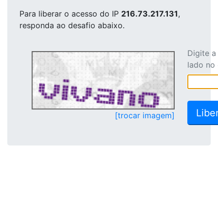
Para liberar o acesso
do IP
216.73.217.131
,
responda ao desafio abaixo.
Digite 
lado no
[trocar imagem]