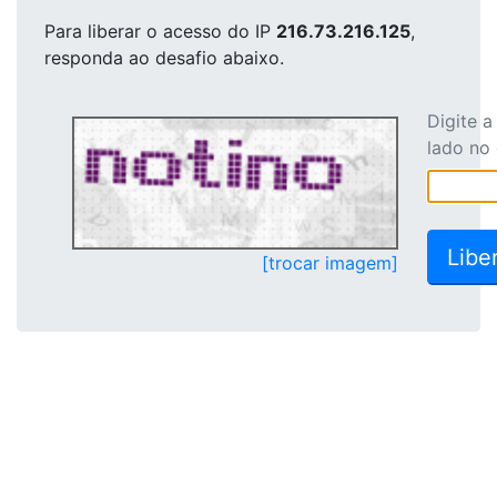
Para liberar o acesso
do IP
216.73.216.125
,
responda ao desafio abaixo.
Digite 
lado no
[trocar imagem]