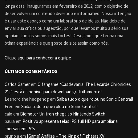
longa data. Inauguramos em fevereiro de 2012, com o objetivo de
desenvolver um conteúdo divertido e informativo. Nossa intenção
é usar este espaço como um laboratório de ideias. Não deixe de
enviar sua crítica ou sugestão, por que levamos muito a sério sua
opinião. Juntos somos mais fortes! Desejamos que tenha uma
ótima experiência e que goste do site assim como nós.
Clique aqui para conhecer a equipe
ÚLTIMOS COMENTÁRIOS
Carlos Gamer
em
O fangame “Castlevania: The Lecarde Chronicles
2” já está disponível para download gratuitamente!
Leandro the hedgehog
em
Saiba tudo o que rolou no Sonic Central!
Fred
em
Saiba tudo o que rolou no Sonic Central!
caio
em
Biomotor Unitron chega ao Nintendo Switch
paula
em
Positivo apresenta telas IPS full HD para ampliar a
imersão em PCs
bruno a
em
[Game] Análise – The King of Fighters XV