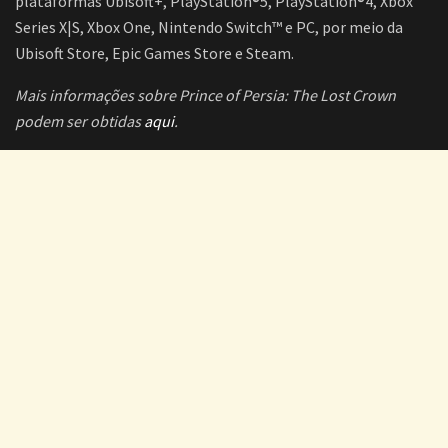
plataformas Ubisoft+, PlayStation®5, PlayStation®4, Xbox
Series X|S, Xbox One, Nintendo Switch™ e PC, por meio da
Ubisoft Store, Epic Games Store e Steam.
Mais informações sobre Prince of Persia: The Lost Crown
podem ser obtidas
aqui
.