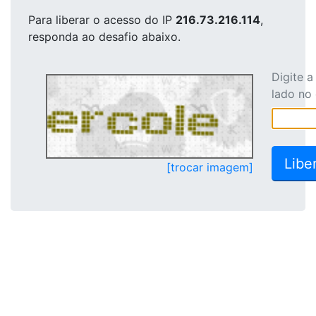
Para liberar o acesso
do IP
216.73.216.114
,
responda ao desafio abaixo.
Digite 
lado no
[trocar imagem]