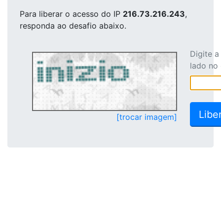
Para liberar o acesso
do IP
216.73.216.243
,
responda ao desafio abaixo.
Digite 
lado no
[trocar imagem]