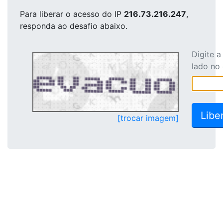
Para liberar o acesso
do IP
216.73.216.247
,
responda ao desafio abaixo.
Digite 
lado no
[trocar imagem]