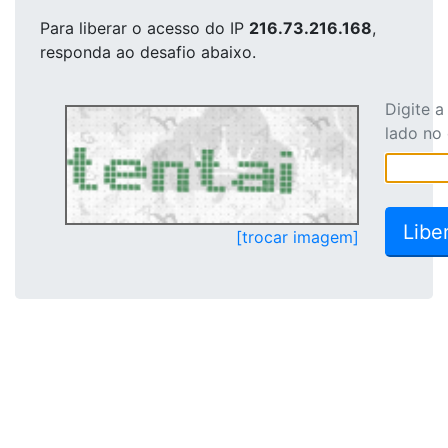
Para liberar o acesso
do IP
216.73.216.168
,
responda ao desafio abaixo.
Digite 
lado no
[trocar imagem]