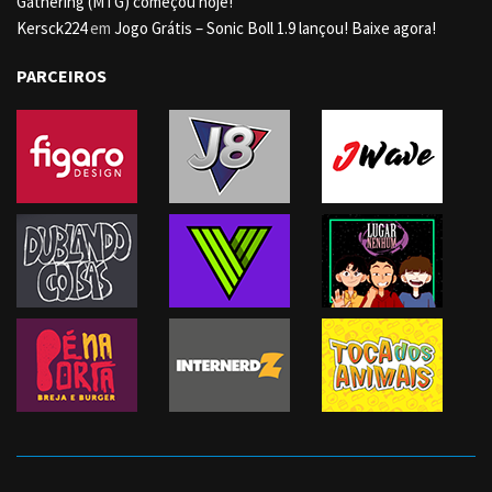
Gathering (MTG) começou hoje!
Kersck224
em
Jogo Grátis – Sonic Boll 1.9 lançou! Baixe agora!
PARCEIROS