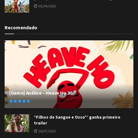
05/04/2026
Recomendado
[Game] Análise – Heave Ho 2
“Filhos de Sangue e Osso”‘ ganha primeiro
trailer
28/07/2026