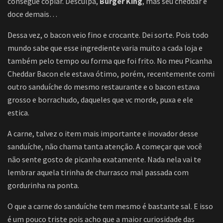
consegue copiar. Desculpa,
Burger King
, mas seu cheddar é
doce demais…
Dessa vez, o bacon veio fino e crocante. Dei sorte. Pois todo
mundo sabe que esse ingrediente varia muito a cada loja e
também pelo tempo ou forma que foi frito. No meu Picanha
Cheddar Bacon ele estava ótimo, porém, recentemente comi
outro sanduíche do mesmo restaurante e o bacon estava
grosso e borrachudo, daqueles que vc morde, puxa e ele
estica.
A carne, talvez o item mais importante e inovador desse
sanduíche, não chama tanta atenção. A começar que você
não sente gosto de picanha exatamente. Nada nela vai te
lembrar aquela tirinha de churrasco mal passada com
gordurinha na ponta.
O que a carne do sanduíche tem mesmo é bastante sal. E isso
é um pouco triste pois acho que a maior curiosidade das