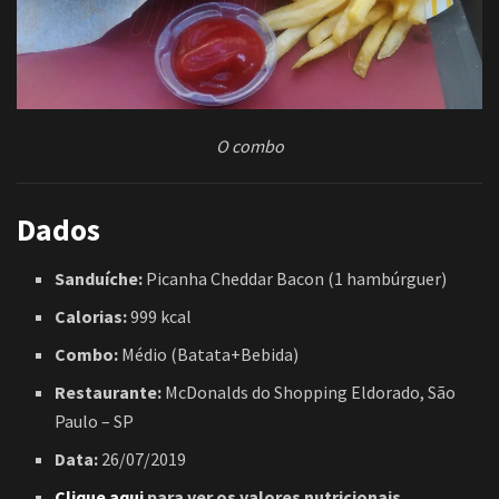
O combo
Dados
Sanduíche:
Picanha Cheddar Bacon (1 hambúrguer)
Calorias:
999 kcal
Combo:
Médio (Batata+Bebida)
Restaurante:
McDonalds do Shopping Eldorado, São
Paulo – SP
Data:
26/07/2019
Clique aqui
para ver os valores nutricionais