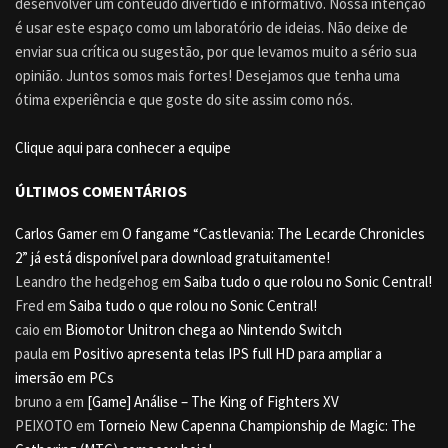
desenvolver um conteúdo divertido e informativo. Nossa intenção
é usar este espaço como um laboratório de ideias. Não deixe de
enviar sua crítica ou sugestão, por que levamos muito a sério sua
opinião. Juntos somos mais fortes! Desejamos que tenha uma
ótima experiência e que goste do site assim como nós.
Clique aqui para conhecer a equipe
ÚLTIMOS COMENTÁRIOS
Carlos Gamer
em
O fangame “Castlevania: The Lecarde Chronicles
2” já está disponível para download gratuitamente!
Leandro the hedgehog
em
Saiba tudo o que rolou no Sonic Central!
Fred
em
Saiba tudo o que rolou no Sonic Central!
caio
em
Biomotor Unitron chega ao Nintendo Switch
paula
em
Positivo apresenta telas IPS full HD para ampliar a
imersão em PCs
bruno a
em
[Game] Análise – The King of Fighters XV
PEIXOTO
em
Torneio New Capenna Championship de Magic: The