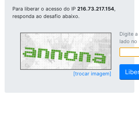
Para liberar o acesso
do IP
216.73.217.154
,
responda ao desafio abaixo.
Digite 
lado no
[trocar imagem]