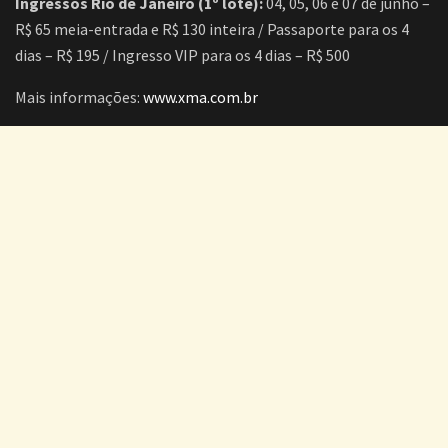
Ingressos Rio de Janeiro (1º lote):
04, 05, 06 e 07 de junho –
R$ 65 meia-entrada e R$ 130 inteira / Passaporte para os 4
dias – R$ 195 / Ingresso VIP para os 4 dias – R$ 500
Mais informações:
www.xma.com.br