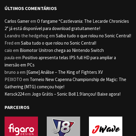
ÚLTIMOS COMENTÁRIOS
Carlos Gamer
em
O fangame “Castlevania: The Lecarde Chronicles
2” já está disponível para download gratuitamente!
Leandro the hedgehog
em
Saiba tudo o que rolou no Sonic Central!
Fred
em
Saiba tudo o que rolou no Sonic Central!
caio
em
Biomotor Unitron chega ao Nintendo Switch
paula
em
Positivo apresenta telas IPS full HD para ampliar a
imersão em PCs
bruno a
em
[Game] Análise – The King of Fighters XV
PEIXOTO
em
Torneio New Capenna Championship de Magic: The
Gathering (MTG) começou hoje!
Kersck224
em
Jogo Grátis – Sonic Boll 1.9 lançou! Baixe agora!
PARCEIROS