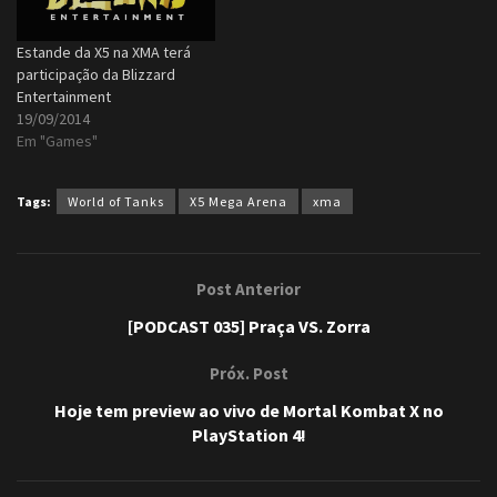
Estande da X5 na XMA terá
participação da Blizzard
Entertainment
19/09/2014
Em "Games"
Tags:
World of Tanks
X5 Mega Arena
xma
Post Anterior
[PODCAST 035] Praça VS. Zorra
Próx. Post
Hoje tem preview ao vivo de Mortal Kombat X no
PlayStation 4!