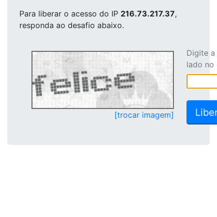
Para liberar o acesso
do IP
216.73.217.37
,
responda ao desafio abaixo.
Digite 
lado no
[trocar imagem]