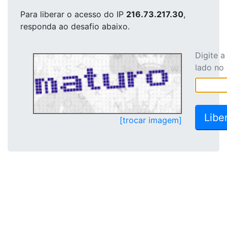
Para liberar o acesso
do IP
216.73.217.30
,
responda ao desafio abaixo.
Digite 
lado no
[trocar imagem]