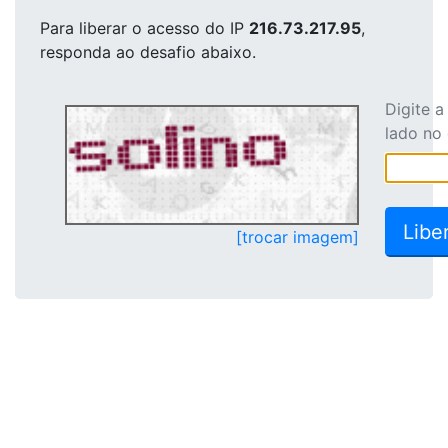
Para liberar o acesso
do IP
216.73.217.95
,
responda ao desafio abaixo.
Digite 
lado no
[trocar imagem]