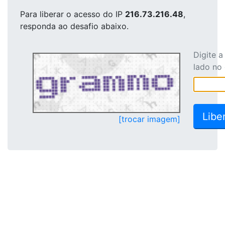
Para liberar o acesso
do IP
216.73.216.48
,
responda ao desafio abaixo.
Digite 
lado no
[trocar imagem]