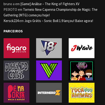
bruno a
em
[Game] Análise – The King of Fighters XV
PEIXOTO
em
Torneio New Capenna Championship de Magic: The
Gathering (MTG) começou hoje!
Kersck224
em
Jogo Grátis – Sonic Boll 1.9 lançou! Baixe agora!
PARCEIROS