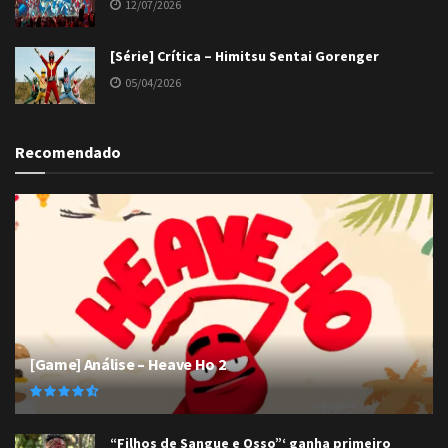
12/07/2026
[Série] Crítica – Himitsu Sentai Gorenger
05/04/2026
Recomendado
[Game] Análise – Heave Ho 2
“Filhos de Sangue e Osso”‘ ganha primeiro