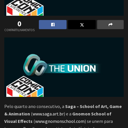
0
COMPARTILHAMENTOS
Pelo quarto ano consecutivo, a
Saga – School of Art, Game
& Animation
(
www.saga.art.br
) e a
Gnomon School of
Visual Effects
(
www.gnomonschool.com
) se unem para