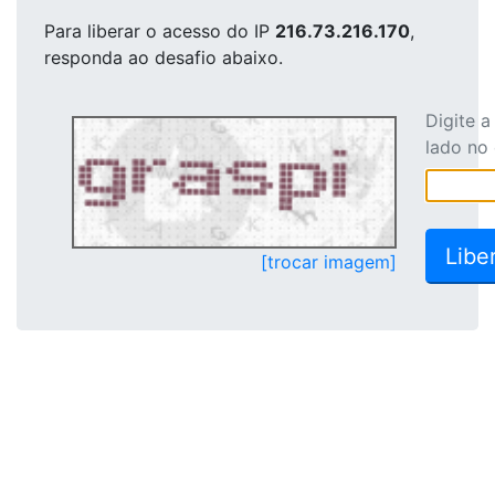
Para liberar o acesso
do IP
216.73.216.170
,
responda ao desafio abaixo.
Digite 
lado no
[trocar imagem]