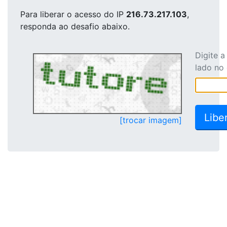
Para liberar o acesso
do IP
216.73.217.103
,
responda ao desafio abaixo.
Digite 
lado no
[trocar imagem]