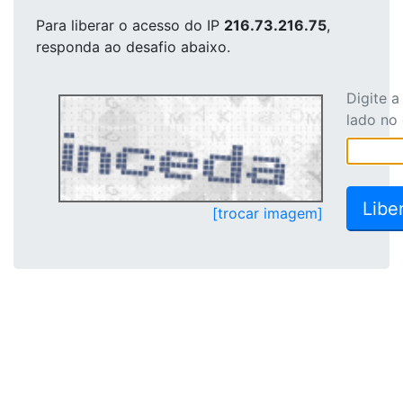
Para liberar o acesso
do IP
216.73.216.75
,
responda ao desafio abaixo.
Digite 
lado no
[trocar imagem]