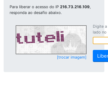
Para liberar o acesso
do IP
216.73.216.109
,
responda ao desafio abaixo.
Digite 
lado no
[trocar imagem]