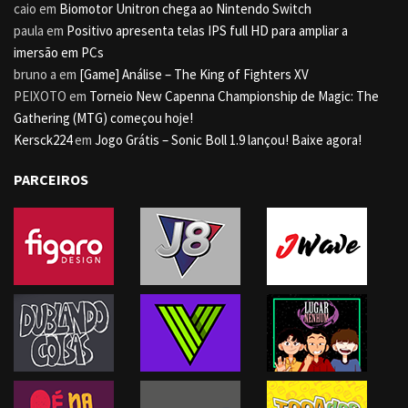
caio
em
Biomotor Unitron chega ao Nintendo Switch
paula
em
Positivo apresenta telas IPS full HD para ampliar a
imersão em PCs
bruno a
em
[Game] Análise – The King of Fighters XV
PEIXOTO
em
Torneio New Capenna Championship de Magic: The
Gathering (MTG) começou hoje!
Kersck224
em
Jogo Grátis – Sonic Boll 1.9 lançou! Baixe agora!
PARCEIROS