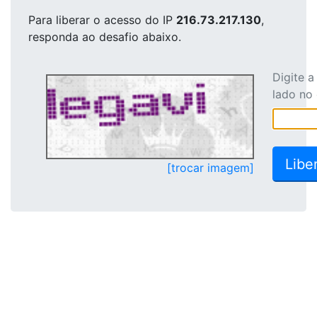
Para liberar o acesso
do IP
216.73.217.130
,
responda ao desafio abaixo.
Digite 
lado no
[trocar imagem]