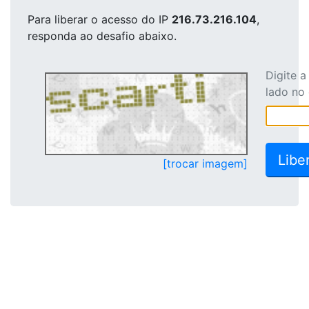
Para liberar o acesso
do IP
216.73.216.104
,
responda ao desafio abaixo.
Digite 
lado no
[trocar imagem]